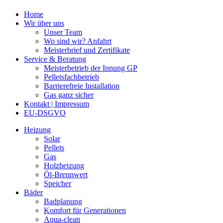
Home
Wir über uns
Unser Team
Wo sind wir? Anfahrt
Meisterbrief und Zertifikate
Service & Beratung
Meisterbetrieb der Innung GP
Pelletsfachbetrieb
Barrierefreie Installation
Gas ganz sicher
Kontakt | Impressum
EU-DSGVO
Heizung
Solar
Pellets
Gas
Holzheizung
Öl-Brennwert
Speicher
Bäder
Badplanung
Komfort für Generationen
Aqua-clean