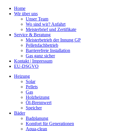
Home
Wir über uns
Unser Team
Wo sind wir? Anfahrt
Meisterbrief und Zertifikate
Service & Beratung
Meisterbetrieb der Innung GP
Pelletsfachbetrieb
Barrierefreie Installation
Gas ganz sicher
Kontakt | Impressum
EU-DSGVO
Heizung
Solar
Pellets
Gas
Holzheizung
Öl-Brennwert
Speicher
Bäder
Badplanung
Komfort für Generationen
Aqua-clean