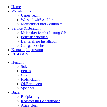
Home
Wir über uns
Unser Team
Wo sind wir? Anfahrt
Meisterbrief und Zertifikate
Service & Beratung
Meisterbetrieb der Innung GP
Pelletsfachbetrieb
Barrierefreie Installation
Gas ganz sicher
Kontakt | Impressum
EU-DSGVO
Heizung
Solar
Pellets
Gas
Holzheizung
Öl-Brennwert
Speicher
Bäder
Badplanung
Komfort für Generationen
Aqua-clean