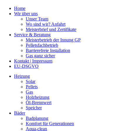
Home
Wir über uns
Unser Team
Wo sind wir? Anfahrt
Meisterbrief und Zertifikate
Service & Beratung
Meisterbetrieb der Innung GP
Pelletsfachbetrieb
Barrierefreie Installation
Gas ganz sicher
Kontakt | Impressum
EU-DSGVO
Heizung
Solar
Pellets
Gas
Holzheizung
Öl-Brennwert
Speicher
Bäder
Badplanung
Komfort für Generationen
Aqua-clean