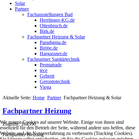
Solar
Partner
Fachausstellungen Bad
Herrlinger-KG.de
Ottenbruch.de
Birk.de
Fachpartner Heizung & Solar
Paradigma.de
Brötje.de
Hargassner.de
Fachpartner Sanitärtechnik
Permatrade
tece
Geberit
Gerontotechnik
Viega
Aktuelle Seite:
Home
Partner
Fachpartner Heizung & Solar
Fachpartner Heizung
Wir nutzen Cookies auf unserer Website. Einige von ihnen sind
Zugriffe: 164390
essenziell für den Betrieb der Seite, während andere uns helfen, diese
Website und die Nutzererfahrung zu verbessern (Tracking Cookies).
Fachpartner Heizung
Sie können selbst entscheiden, ob Sie die Cookies zulassen möchten.