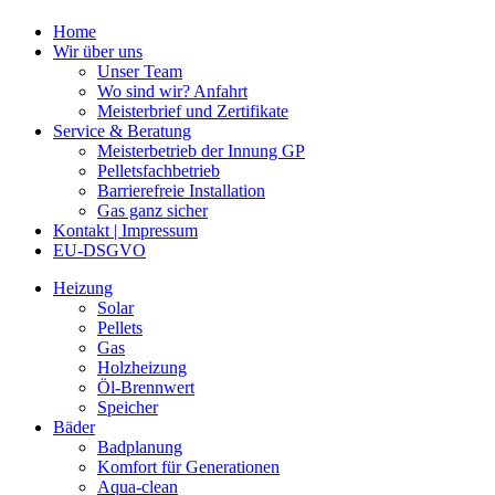
Home
Wir über uns
Unser Team
Wo sind wir? Anfahrt
Meisterbrief und Zertifikate
Service & Beratung
Meisterbetrieb der Innung GP
Pelletsfachbetrieb
Barrierefreie Installation
Gas ganz sicher
Kontakt | Impressum
EU-DSGVO
Heizung
Solar
Pellets
Gas
Holzheizung
Öl-Brennwert
Speicher
Bäder
Badplanung
Komfort für Generationen
Aqua-clean