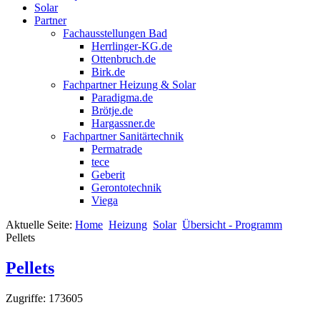
Solar
Partner
Fachausstellungen Bad
Herrlinger-KG.de
Ottenbruch.de
Birk.de
Fachpartner Heizung & Solar
Paradigma.de
Brötje.de
Hargassner.de
Fachpartner Sanitärtechnik
Permatrade
tece
Geberit
Gerontotechnik
Viega
Aktuelle Seite:
Home
Heizung
Solar
Übersicht - Programm
Pellets
Pellets
Zugriffe: 173605