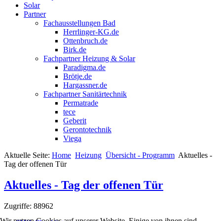
Solar
Partner
Fachausstellungen Bad
Herrlinger-KG.de
Ottenbruch.de
Birk.de
Fachpartner Heizung & Solar
Paradigma.de
Brötje.de
Hargassner.de
Fachpartner Sanitärtechnik
Permatrade
tece
Geberit
Gerontotechnik
Viega
Aktuelle Seite:
Home
Heizung
Übersicht - Programm
Aktuelles -
Tag der offenen Tür
Aktuelles - Tag der offenen Tür
Zugriffe: 88962
Wir nutzen Cookies auf unserer Website. Einige von ihnen sind