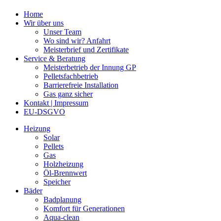
Home
Wir über uns
Unser Team
Wo sind wir? Anfahrt
Meisterbrief und Zertifikate
Service & Beratung
Meisterbetrieb der Innung GP
Pelletsfachbetrieb
Barrierefreie Installation
Gas ganz sicher
Kontakt | Impressum
EU-DSGVO
Heizung
Solar
Pellets
Gas
Holzheizung
Öl-Brennwert
Speicher
Bäder
Badplanung
Komfort für Generationen
Aqua-clean